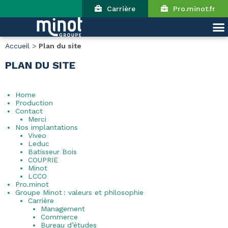
Carrière
Pro.minot.fr
Accueil
>
Plan du site
PLAN DU SITE
Home
Production
Contact
Merci
Nos implantations
Viveo
Leduc
Batisseur Bois
COUPRIE
Minot
LCCO
Pro.minot
Groupe Minot : valeurs et philosophie
Carrière
Management
Commerce
Bureau d’études